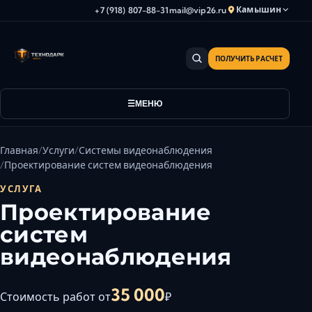
Камышин
+7 (918) 807-88-31
mail@vip26.ru
ПОЛУЧИТЬ РАСЧЕТ
Анапа
Армавир
Астрахань
МЕНЮ
Владикавказ
Волгоград
Главная
Услуги
Системы видеонаблюдения
Волгодонск
Проектирование систем видеонаблюдения
Волжский
УСЛУГА
Геленджик
Проектирование
Грозный
систем
Дербент
видеонаблюдения
Евпатория
Камышин
35 000
Стоимость работ от
₽
Каспийск