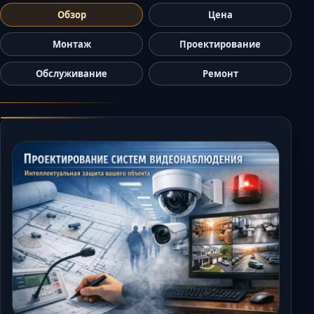
Керчь
Обзор
Цена
Кисловодск
Монтаж
Проектирование
Краснодар
Обслуживание
Ремонт
Магас
Майкоп
Махачкала
Минеральные Во
Назрань
Нальчик
Новороссийск
Пятигорск
Ростов-на-Дону
Севастополь
Симферополь
Сочи