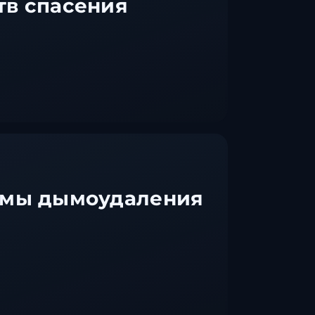
тв спасения
емы дымоудаления