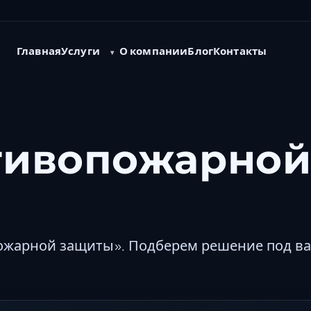
Услуги
Главная
О компании
Блог
Контакты
тивопожарно
ожарной защиты». Подберем решение под в