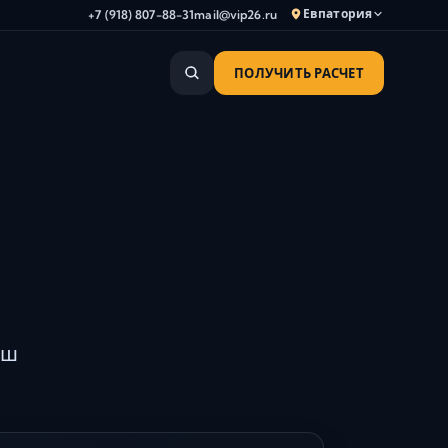
Евпатория
+7 (918) 807-88-31
mail@vip26.ru
ПОЛУЧИТЬ РАСЧЕТ
Анапа
Армавир
Астрахань
Владикавказ
й
Волгоград
Волгодонск
Волжский
Геленджик
Грозный
аш
Дербент
Евпатория
Камышин
Каспийск