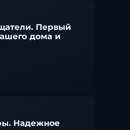
Ставрополь
Таганрог
Феодосия
щатели. Первый
Черкесск
ашего дома и
Шахты
Элиста
Ялта
ы. Надежное