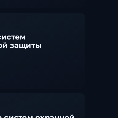
систем
ой защиты
 систем охранной