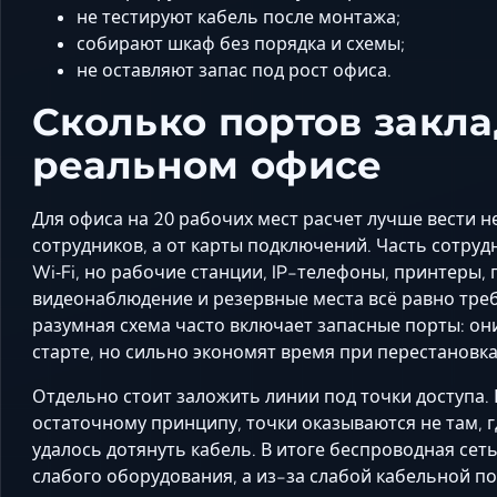
не тестируют кабель после монтажа;
собирают шкаф без порядка и схемы;
не оставляют запас под рост офиса.
Сколько портов закла
реальном офисе
Для офиса на 20 рабочих мест расчет лучше вести 
сотрудников, а от карты подключений. Часть сотру
Wi‑Fi, но рабочие станции, IP-телефоны, принтеры, 
видеонаблюдение и резервные места всё равно тре
разумная схема часто включает запасные порты: он
старте, но сильно экономят время при перестановка
Отдельно стоит заложить линии под точки доступа. 
остаточному принципу, точки оказываются не там, г
удалось дотянуть кабель. В итоге беспроводная сет
слабого оборудования, а из-за слабой кабельной по