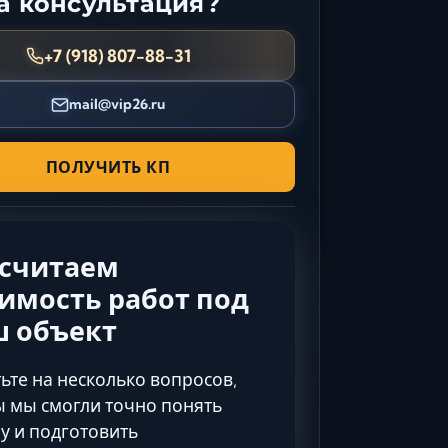
 консультация?
Керчь
Кисловодск
+7 (918) 807-88-31
Краснодар
mail@vip26.ru
Магас
Майкоп
Махачкала
ПОЛУЧИТЬ КП
Минеральные Воды
Назрань
Нальчик
ссчитаем
Новороссийск
имость работ под
Пятигорск
ш объект
Ростов-на-Дону
Севастополь
ьте на несколько вопросов,
Симферополь
 мы смогли точно понять
Сочи
у и подготовить