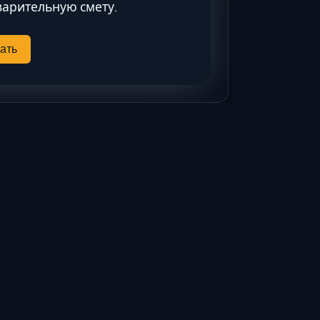
Ставрополь
арительную смету.
Таганрог
Феодосия
ать
Черкесск
Шахты
Элиста
Ялта