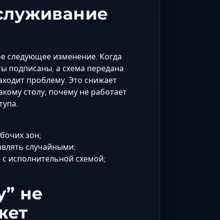
бслуживание
дое следующее изменение. Когда
ы подписаны, а схема передана
аходит проблему. Это снижает
какому столу, почему не работает
тупа.
бочих зон;
авлять случайными;
 с исполнительной схемой;
у” не
жет