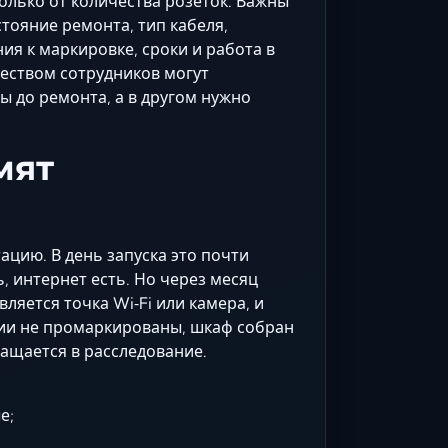
только от количества розеток. Важны
стояние ремонта, тип кабеля,
ия к маркировке, сроки и работа в
еством сотрудников могут
ы до ремонта, а в другом нужно
мят
ацию. В день запуска это почти
, интернет есть. Но через месяц
ляется точка Wi‑Fi или камера, и
нии не промаркированы, шкаф собран
ращается в расследование.
е;