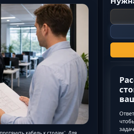
Нужна
Ра
сто
ва
Ответ
чтобы
задач
протянуть кабель к столам”. Для