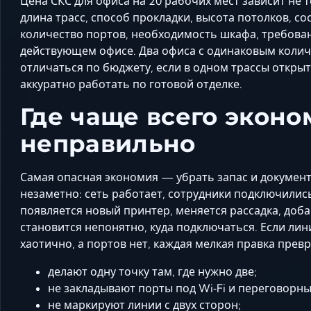
Цена СКС для офиса на 20 рабочих мест зависит не 
длина трасс, способ прокладки, высота потолков, со
количество портов, необходимость шкафа, требован
действующем офисе. Два офиса с одинаковым колич
отличаться по бюджету, если в одном трассы открыт
аккуратно работать по готовой отделке.
Где чаще всего эконо
неправильно
Самая опасная экономия — убрать запас и документ
незаметно: сеть работает, сотрудники подключились
появляется новый принтер, меняется рассадка, добав
становится непонятно, куда подключаться. Если ли
хаотично, а портов нет, каждая мелкая правка прев
делают одну точку там, где нужно две;
не закладывают порты под Wi‑Fi и переговорны
не маркируют линии с двух сторон;