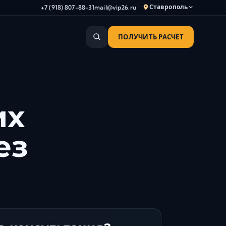
Ставрополь
+7 (918) 807-88-31
mail@vip26.ru
ПОЛУЧИТЬ РАСЧЕТ
Анапа
Армавир
Астрахань
Владикавказ
их
Волгоград
Волгодонск
ез
Волжский
Геленджик
Грозный
Дербент
Евпатория
Камышин
Каспийск