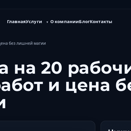
Услуги
Главная
О компании
Блог
Контакты
 цена без лишней магии
а на 20 рабоч
работ и цена б
и