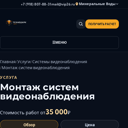
Минеральные Воды
+7 (918) 807-88-31
mail@vip26.ru
ПОЛУЧИТЬ РАСЧЕТ
Анапа
Армавир
Астрахань
МЕНЮ
Владикавказ
Волгоград
Главная
Услуги
Системы видеонаблюдения
Волгодонск
Монтаж систем видеонаблюдения
Волжский
УСЛУГА
Геленджик
Монтаж систем
Грозный
видеонаблюдения
Дербент
Евпатория
35 000
Стоимость работ от
₽
Камышин
Обзор
Цена
Каспийск