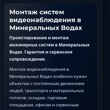
Ставрополь
Таганрог
Монтаж систем
Феодосия
видеонаблюдения в
Черкесск
Минеральных Водах
Шахты
Элиста
Проектирование и монтаж
Ялта
инженерных систем в Минеральных
Водах. Гарантия и сервисное
сопровождение.
Монтаж видеонаблюдения в
Минеральных Водах особенно нужен
объектам с постоянным движением
людей, транспорта и материальных
потоков: складам, торговым
площадкам, офисам и сервисным