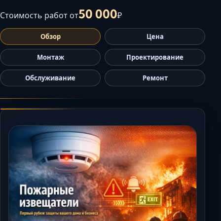
Керчь
50 000
Стоимость работ от
₽
Кисловодск
Обзор
Цена
Краснодар
Магас
Монтаж
Проектирование
Майкоп
Обслуживание
Ремонт
Махачкала
Минеральные Вод
Назрань
Нальчик
Новороссийск
Пятигорск
Ростов-на-Дону
Севастополь
Симферополь
Сочи