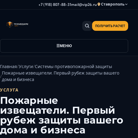
Ставрополь
+7 (918) 807-88-31
mail@vip26.ru
ПОЛУЧИТЬ РАСЧЕТ
Анапа
Армавир
Астрахань
МЕНЮ
Владикавказ
Волгоград
Главная
Услуги
Системы противопожарной защиты
Волгодонск
Пожарные извещатели. Первый рубеж защиты вашего
дома и бизнеса
Волжский
УСЛУГА
Геленджик
Пожарные
Грозный
извещатели. Первый
Дербент
рубеж защиты вашего
Евпатория
Камышин
дома и бизнеса
Каспийск