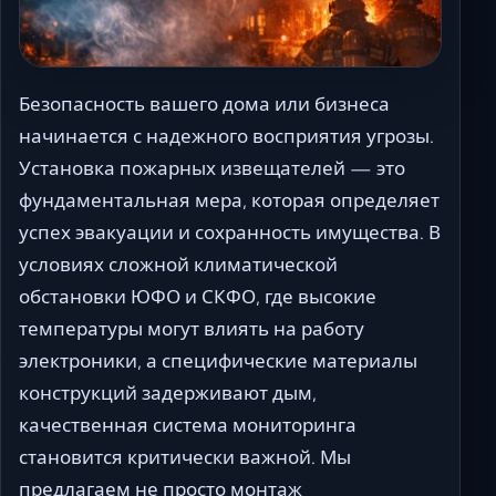
Ставрополь
Таганрог
Феодосия
Безопасность вашего дома или бизнеса
Черкесск
начинается с надежного восприятия угрозы.
Шахты
Установка пожарных извещателей — это
Элиста
фундаментальная мера, которая определяет
Ялта
успех эвакуации и сохранность имущества. В
условиях сложной климатической
обстановки ЮФО и СКФО, где высокие
температуры могут влиять на работу
электроники, а специфические материалы
конструкций задерживают дым,
качественная система мониторинга
становится критически важной. Мы
предлагаем не просто монтаж