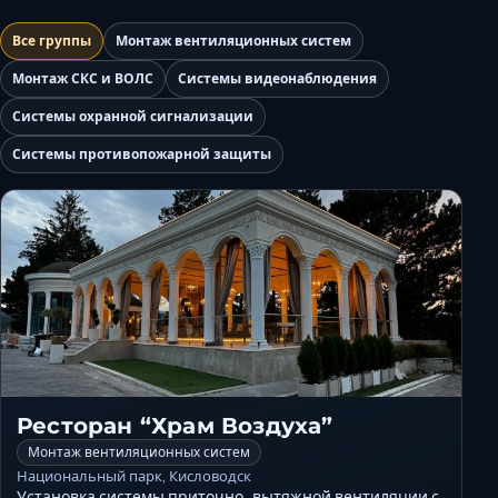
Керчь
Все группы
Монтаж вентиляционных систем
Кисловодск
Монтаж СКС и ВОЛС
Системы видеонаблюдения
Краснодар
Системы охранной сигнализации
Магас
Майкоп
Системы противопожарной защиты
Махачкала
Минеральные Вод
Назрань
Нальчик
Новороссийск
Пятигорск
Ростов-на-Дону
Севастополь
Ресторан “Храм Воздуха”
Симферополь
Монтаж вентиляционных систем
Сочи
Национальный парк, Кисловодск
Установка системы приточно-вытяжной вентиляции с