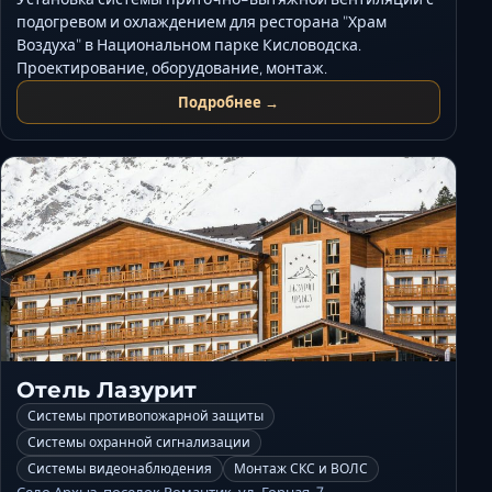
Ставрополь
подогревом и охлаждением для ресторана "Храм
Таганрог
Воздуха" в Национальном парке Кисловодска.
Проектирование, оборудование, монтаж.
Феодосия
Черкесск
Подробнее →
Шахты
Элиста
Ялта
Отель Лазурит
Системы противопожарной защиты
Системы охранной сигнализации
Системы видеонаблюдения
Монтаж СКС и ВОЛС