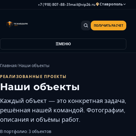
Ставрополь
+7 (918) 807-88-31
mail@vip26.ru
ПОЛУЧИТЬ РАСЧЕТ
Анапа
Армавир
МЕНЮ
Астрахань
Владикавказ
Волгоград
Главная
Наши объекты
Волгодонск
РЕАЛИЗОВАННЫЕ ПРОЕКТЫ
Волжский
Наши объекты
Геленджик
Грозный
Каждый объект — это конкретная задача,
Дербент
решённая нашей командой. Фотографии,
Евпатория
описания и объёмы работ.
Камышин
В портфолио: 3 объектов
Каспийск