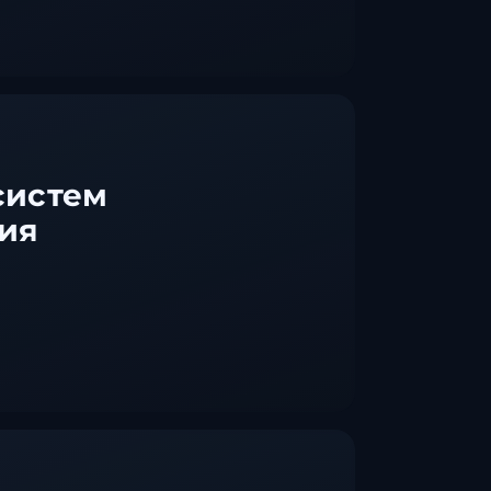
систем
ия