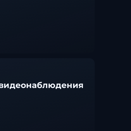
Ставрополь
Таганрог
Феодосия
Черкесск
Шахты
Элиста
Ялта
 видеонаблюдения