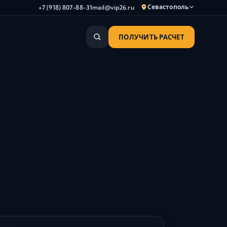
Севастополь
+7 (918) 807-88-31
mail@vip26.ru
ПОЛУЧИТЬ РАСЧЕТ
Анапа
Армавир
Астрахань
Владикавказ
Волгоград
Волгодонск
Волжский
Геленджик
Грозный
Дербент
Евпатория
Камышин
Каспийск