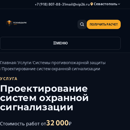
Севастополь
+7 (918) 807-88-31
mail@vip26.ru
ПОЛУЧИТЬ РАСЧЕТ
Анапа
Армавир
Астрахань
МЕНЮ
Владикавказ
Волгоград
Главная
Услуги
Системы противопожарной защиты
Волгодонск
Проектирование систем охранной сигнализации
Волжский
УСЛУГА
Геленджик
Проектирование
Грозный
систем охранной
Дербент
сигнализации
Евпатория
Камышин
32 000
Стоимость работ от
₽
Каспийск