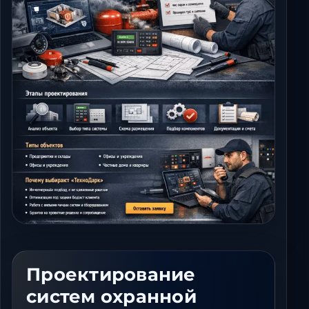
Ставрополь
Таганрог
Феодосия
Черкесск
Шахты
Элиста
Ялта
Проектирование
систем охранной