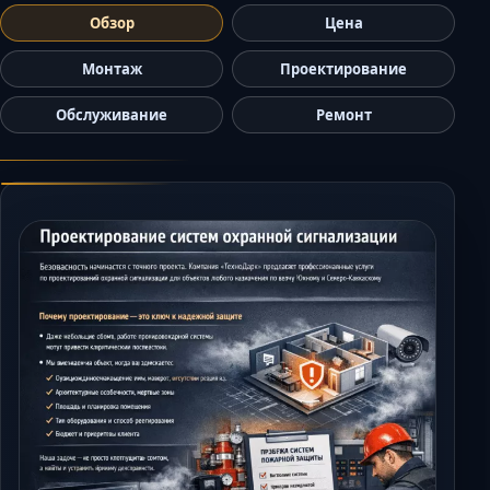
Керчь
Обзор
Цена
Кисловодск
Монтаж
Проектирование
Краснодар
Обслуживание
Ремонт
Магас
Майкоп
Махачкала
Минеральные Воды
Назрань
Нальчик
Новороссийск
Пятигорск
Ростов-на-Дону
Севастополь
Симферополь
Сочи