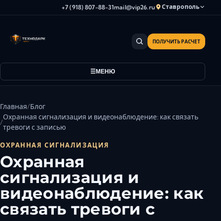
Ставрополь
+7 (918) 807-88-31
mail@vip26.ru
ПОЛУЧИТЬ РАСЧЕТ
Анапа
Армавир
МЕНЮ
Астрахань
Владикавказ
Волгоград
Главная
Блог
Волгодонск
Охранная сигнализация и видеонаблюдение: как связать
тревоги с записью
Волжский
Геленджик
ОХРАННАЯ СИГНАЛИЗАЦИЯ
Охранная
Грозный
сигнализация и
Дербент
Евпатория
видеонаблюдение: как
Камышин
связать тревоги с
Каспийск