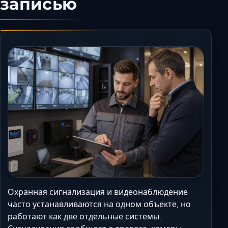
записью
Керчь
Кисловодск
Краснодар
Магас
Майкоп
Махачкала
Минеральные Вод
Назрань
Нальчик
Новороссийск
Пятигорск
Ростов-на-Дону
Севастополь
Охранная сигнализация и видеонаблюдение
Симферополь
часто устанавливаются на одном объекте, но
работают как две отдельные системы.
Сочи