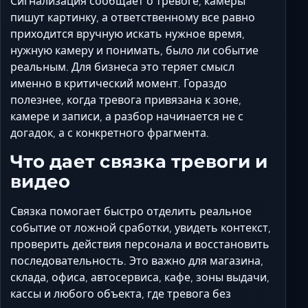
Сигнализация сообщает о тревоге, камеры
Ставрополь
пишут картинку, а ответственному все равно
Таганрог
приходится вручную искать нужное время,
Феодосия
нужную камеру и понимать, было ли событие
Черкесск
реальным. Для бизнеса это теряет смысл
именно в критический момент. Гораздо
Шахты
полезнее, когда тревога привязана к зоне,
Элиста
камере и записи, а разбор начинается не с
Ялта
догадок, а с конкретного фрагмента.
Что дает связка тревоги и
видео
Связка помогает быстро отделить реальное
событие от ложной сработки, увидеть контекст,
проверить действия персонала и восстановить
последовательность. Это важно для магазина,
склада, офиса, автосервиса, кафе, зоны выдачи,
кассы и любого объекта, где тревога без