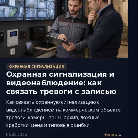
Керчь
Кисловодск
Краснодар
Магас
Майкоп
Махачкала
Минеральные Вод
ОХРАННАЯ СИГНАЛИЗАЦИЯ
Назрань
Охранная сигнализация и
Нальчик
видеонаблюдение: как
Новороссийск
связать тревоги с записью
Пятигорск
Как связать охранную сигнализацию с
Ростов-на-Дону
видеонаблюдением на коммерческом объекте:
Севастополь
тревоги, камеры, зоны, архив, ложные
Симферополь
сработки, цена и типовые ошибки.
Сочи
06.05.2026
Читать →