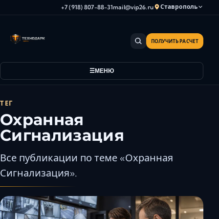
Ставрополь
+7 (918) 807-88-31
mail@vip26.ru
ПОЛУЧИТЬ РАСЧЕТ
Анапа
Армавир
МЕНЮ
Астрахань
Владикавказ
Волгоград
ТЕГ
Охранная
Волгодонск
Волжский
Сигнализация
Геленджик
Все публикации по теме «Охранная
Грозный
Сигнализация».
Дербент
Евпатория
Камышин
Каспийск