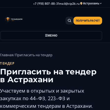
Астрахань
+7 (918) 807-88-31
mail@vip26.ru
ПОЛУЧИТЬ РАСЧЕТ
Анапа
Армавир
МЕНЮ
Астрахань
Владикавказ
Волгоград
Главная
Пригласить на тендер
Волгодонск
ТЕНДЕР
Волжский
Пригласить на тендер
Геленджик
в Астрахани
Грозный
Дербент
Участвуем в открытых и закрытых
Евпатория
закупках по 44-ФЗ, 223-ФЗ и
Камышин
коммерческим тендерам в Астрахани.
Каспийск