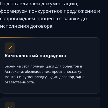
Подготавливаем документацию,
Керчь
формируем конкурентное предложение и
Кисловодск
сопровождаем процесс от заявки до
Краснодар
исполнения договора.
Магас
Майкоп
Махачкала
Минеральные Во
Назрань
Комплексный подрядчик
Нальчик
Берём на себя полный цикл для объектов в
Новороссийск
Астрахани: обследование, проект, поставку,
Пятигорск
монтаж и пусконаладку. Один договор, одна
Ростов-на-Дону
ответственность.
Севастополь
Симферополь
Сочи