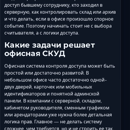
Ставрополь
доступ бывшему сотруднику, кто заходил в
Таганрог
серверную, как контролировать склад или архив
и что делать, если в офисе произошло спорное
Феодосия
событие. Поэтому начинать стоит не с выбора
Черкесск
считывателя, а с логики доступа.
Шахты
Какие задачи решает
Элиста
офисная СКУД
Ялта
Офисная система контроля доступа может быть
простой или достаточно развитой. В
небольшом офисе часто достаточно одной-
двух дверей, карточек или мобильных
идентификаторов и понятной админской
панели. В компании с серверной, складом,
кабинетом руководителя, сменным графиком
или арендаторами уже нужна более детальная
логика прав. Главное — не делать систему
сложнее, чем требуется, но и не строить ее так,