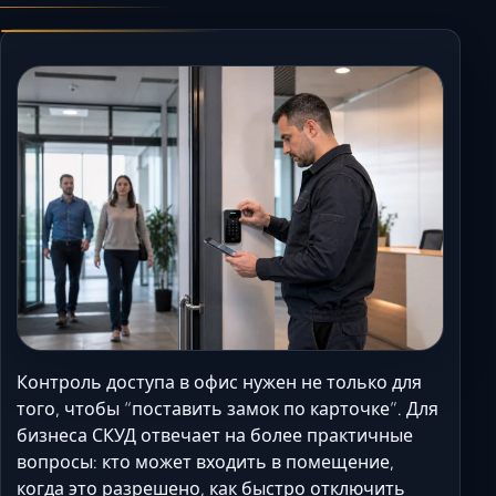
Керчь
Кисловодск
Краснодар
Магас
Майкоп
Махачкала
Минеральные Вод
Назрань
Нальчик
Новороссийск
Пятигорск
Ростов-на-Дону
Контроль доступа в офис нужен не только для
Севастополь
того, чтобы “поставить замок по карточке”. Для
бизнеса СКУД отвечает на более практичные
Симферополь
вопросы: кто может входить в помещение,
Сочи
когда это разрешено, как быстро отключить