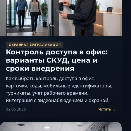
Керчь
Кисловодск
Краснодар
Магас
Майкоп
ОХРАННАЯ СИГНАЛИЗАЦИЯ
Махачкала
Контроль доступа в офис:
Минеральные Вод
варианты СКУД, цена и
Назрань
сроки внедрения
Нальчик
Как выбрать контроль доступа в офис:
Новороссийск
карточки, коды, мобильные идентификаторы,
Пятигорск
турникеты, учет рабочего времени,
Ростов-на-Дону
интеграция с видеонаблюдением и охраной.
Севастополь
02.05.2026
Читать →
Симферополь
Сочи