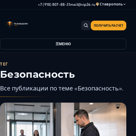
Ставрополь
+7 (918) 807-88-31
mail@vip26.ru
ПОЛУЧИТЬ РАСЧЕТ
Анапа
Армавир
МЕНЮ
Астрахань
Владикавказ
Волгоград
ТЕГ
Безопасность
Волгодонск
Волжский
Все публикации по теме «Безопасность».
Геленджик
Грозный
Дербент
Евпатория
Камышин
Каспийск