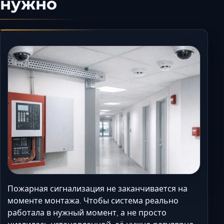
нужно
Керчь
Кисловодск
Краснодар
Магас
Майкоп
Махачкала
Минеральные Вод
Назрань
Нальчик
Новороссийск
Пятигорск
Ростов-на-Дону
Севастополь
Пожарная сигнализация не заканчивается на
Симферополь
моменте монтажа. Чтобы система реально
работала в нужный момент, а не просто
Сочи