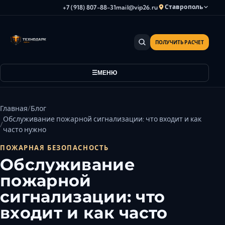
Ставрополь
+7 (918) 807-88-31
mail@vip26.ru
ПОЛУЧИТЬ РАСЧЕТ
Анапа
Армавир
МЕНЮ
Астрахань
Владикавказ
Волгоград
Главная
Блог
Волгодонск
Обслуживание пожарной сигнализации: что входит и как
часто нужно
Волжский
Геленджик
ПОЖАРНАЯ БЕЗОПАСНОСТЬ
Обслуживание
Грозный
пожарной
Дербент
Евпатория
сигнализации: что
Камышин
входит и как часто
Каспийск