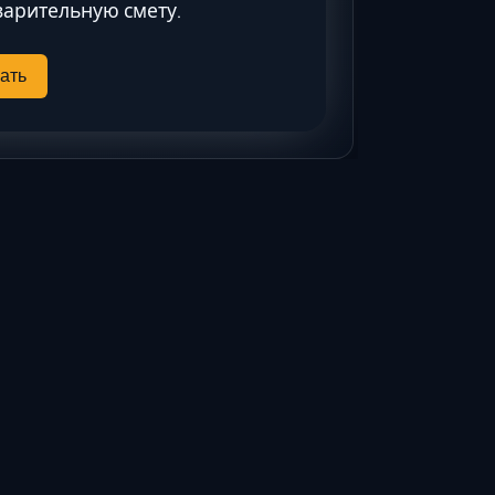
Ставрополь
арительную смету.
Таганрог
Феодосия
ать
Черкесск
Шахты
Элиста
Ялта