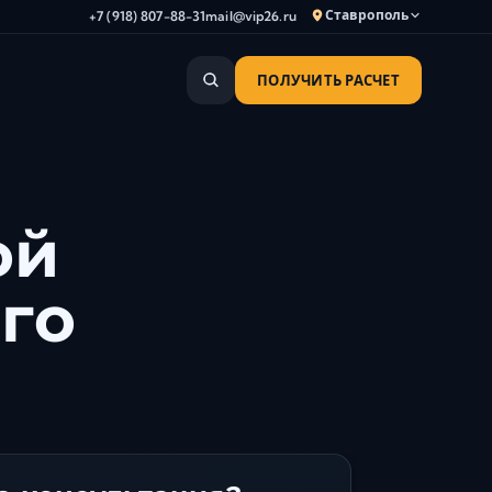
Ставрополь
+7 (918) 807-88-31
mail@vip26.ru
ПОЛУЧИТЬ РАСЧЕТ
Анапа
Армавир
Астрахань
Владикавказ
ой
Волгоград
Волгодонск
го
Волжский
Геленджик
Грозный
Дербент
Евпатория
Камышин
Каспийск