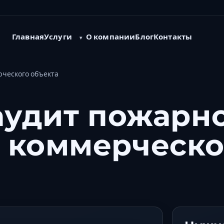
Услуги
Главная
О компании
Блог
Контакты
рческого объекта
 аудит пожарн
 коммерческо