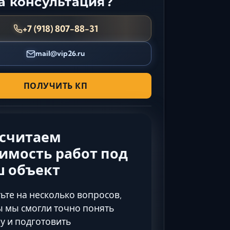
 консультация?
Керчь
Кисловодск
+7 (918) 807-88-31
Краснодар
mail@vip26.ru
Магас
Майкоп
Махачкала
ПОЛУЧИТЬ КП
Минеральные Воды
Назрань
Нальчик
ссчитаем
Новороссийск
имость работ под
Пятигорск
ш объект
Ростов-на-Дону
Севастополь
ьте на несколько вопросов,
Симферополь
 мы смогли точно понять
Сочи
у и подготовить