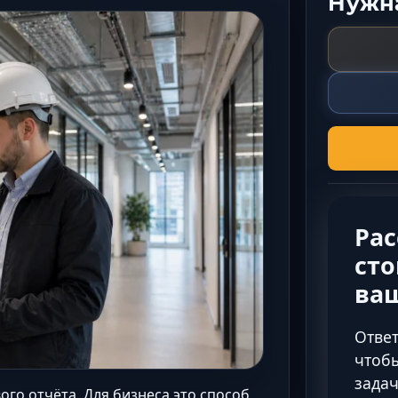
Нужна
Ра
сто
ва
Ответ
чтобы
задач
го отчёта. Для бизнеса это способ