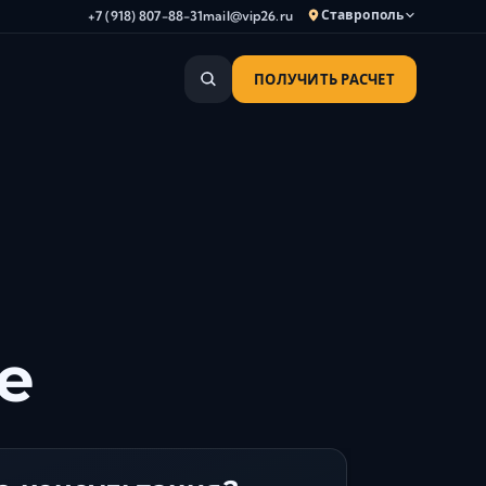
Ставрополь
+7 (918) 807-88-31
mail@vip26.ru
ПОЛУЧИТЬ РАСЧЕТ
Анапа
Армавир
Астрахань
Владикавказ
Волгоград
Волгодонск
Волжский
Геленджик
Грозный
е
Дербент
Евпатория
Камышин
Каспийск