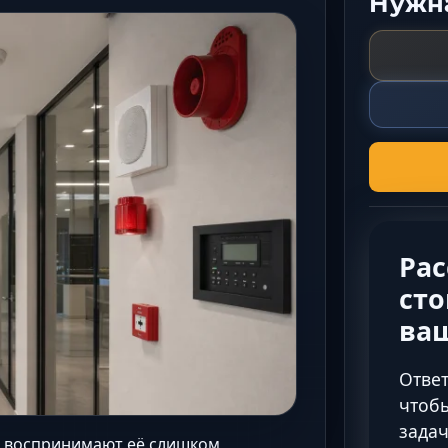
Нужна
Ра
сто
ва
Ответ
чтобы
задач
о воспринимают её слишком