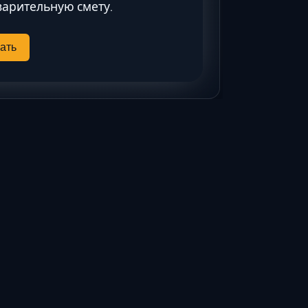
Ставрополь
арительную смету.
Таганрог
Феодосия
ать
Черкесск
Шахты
Элиста
Ялта