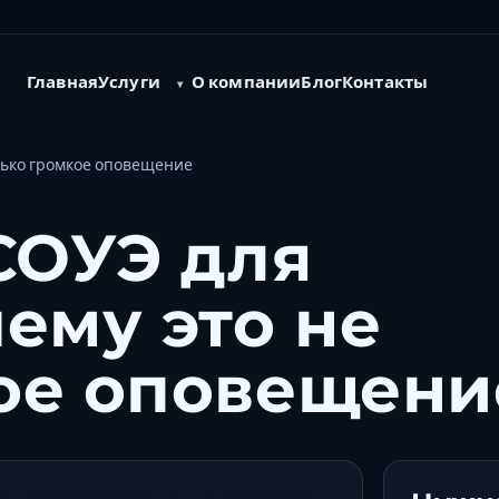
Услуги
Главная
О компании
Блог
Контакты
олько громкое оповещение
 СОУЭ для
ему это не
ое оповещени