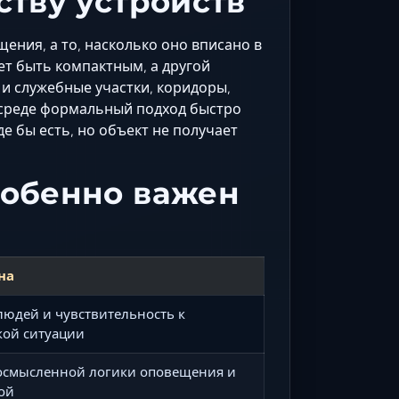
ству устройств
ения, а то, насколько оно вписано в
ет быть компактным, а другой
и служебные участки, коридоры,
й среде формальный подход быстро
е бы есть, но объект не получает
собенно важен
на
 людей и чувствительность к
кой ситуации
осмысленной логики оповещения и
ой