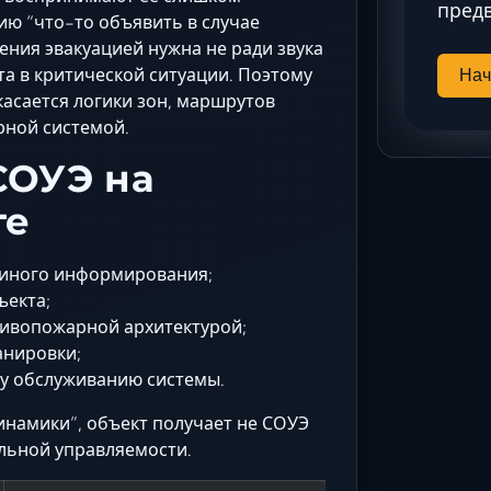
предв
ию “что-то объявить в случае
ения эвакуацией нужна не ради звука
та в критической ситуации. Поэтому
Нач
касается логики зон, маршрутов
рной системой.
СОУЭ на
те
и иного информирования;
ъекта;
тивопожарной архитектурой;
анировки;
му обслуживанию системы.
динамики”, объект получает не СОУЭ
альной управляемости.