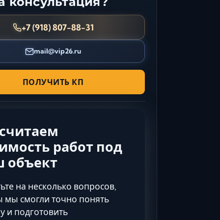
 консультация?
Керчь
Кисловодск
+7 (918) 807-88-31
Краснодар
mail@vip26.ru
Магас
Майкоп
Махачкала
ПОЛУЧИТЬ КП
Минеральные Воды
Назрань
Нальчик
ссчитаем
Новороссийск
имость работ под
Пятигорск
ш объект
Ростов-на-Дону
Севастополь
ьте на несколько вопросов,
Симферополь
 мы смогли точно понять
Сочи
у и подготовить