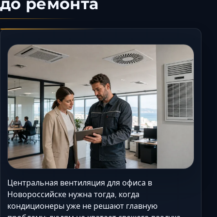
до ремонта
Керчь
Кисловодск
Краснодар
Магас
Майкоп
Махачкала
Минеральные Воды
Назрань
Нальчик
Новороссийск
Пятигорск
Ростов-на-Дону
Севастополь
Центральная вентиляция для офиса в
Симферополь
Новороссийске нужна тогда, когда
кондиционеры уже не решают главную
Сочи