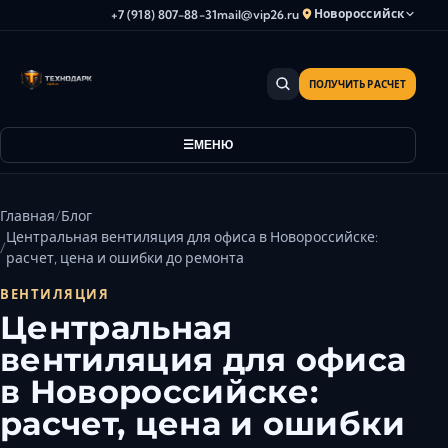
Новороссийск
+7 (918) 807-88-31
mail@vip26.ru
ПОЛУЧИТЬ РАСЧЕТ
Анапа
Армавир
МЕНЮ
Астрахань
Владикавказ
Волгоград
Главная
Блог
Волгодонск
Центральная вентиляция для офиса в Новороссийске:
расчет, цена и ошибки до ремонта
Волжский
Геленджик
ВЕНТИЛЯЦИЯ
Центральная
Грозный
вентиляция для офиса
Дербент
Евпатория
в Новороссийске:
Камышин
расчет, цена и ошибки
Каспийск