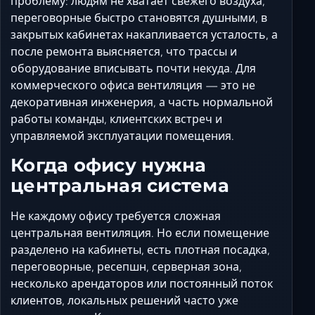
проблему: людям не хватает свежего воздуха,
Ставрополь
переговорные быстро становятся душными, в
Таганрог
закрытых кабинетах накапливается усталость, а
Феодосия
после ремонта выясняется, что трассы и
Черкесск
оборудование вписывать почти некуда. Для
коммерческого офиса вентиляция — это не
Шахты
декоративная инженерия, а часть нормальной
Элиста
работы команды, клиентских встреч и
Ялта
управляемой эксплуатации помещения.
Когда офису нужна
центральная система
Не каждому офису требуется сложная
центральная вентиляция. Но если помещение
разделено на кабинеты, есть плотная посадка,
переговорные, ресепшн, серверная зона,
несколько арендаторов или постоянный поток
клиентов, локальных решений часто уже