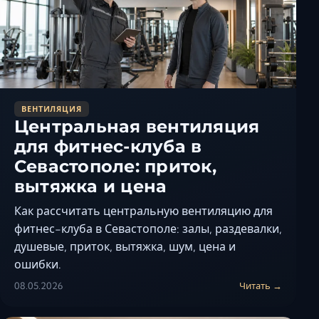
Керчь
Кисловодск
Краснодар
Магас
Майкоп
ВЕНТИЛЯЦИЯ
Махачкала
Центральная вентиляция
Минеральные Вод
для фитнес-клуба в
Назрань
Севастополе: приток,
Нальчик
вытяжка и цена
Новороссийск
Как рассчитать центральную вентиляцию для
Пятигорск
фитнес-клуба в Севастополе: залы, раздевалки,
Ростов-на-Дону
душевые, приток, вытяжка, шум, цена и
Севастополь
ошибки.
Симферополь
08.05.2026
Читать →
Сочи