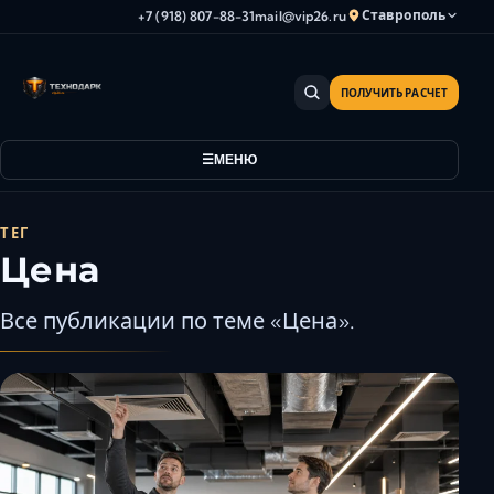
Ставрополь
+7 (918) 807-88-31
mail@vip26.ru
ПОЛУЧИТЬ РАСЧЕТ
Анапа
Армавир
МЕНЮ
Астрахань
Владикавказ
Волгоград
ТЕГ
Цена
Волгодонск
Волжский
Все публикации по теме «Цена».
Геленджик
Грозный
Дербент
Евпатория
Камышин
Каспийск