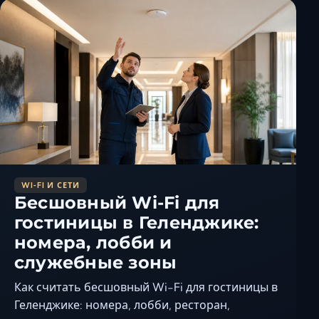
Ставрополь
Таганрог
Феодосия
Черкесск
Шахты
Элиста
Ялта
WI‑FI И СЕТИ
Бесшовный Wi-Fi для
гостиницы в Геленджике:
номера, лобби и
служебные зоны
Как считать бесшовный Wi-Fi для гостиницы в
Геленджике: номера, лобби, ресторан,