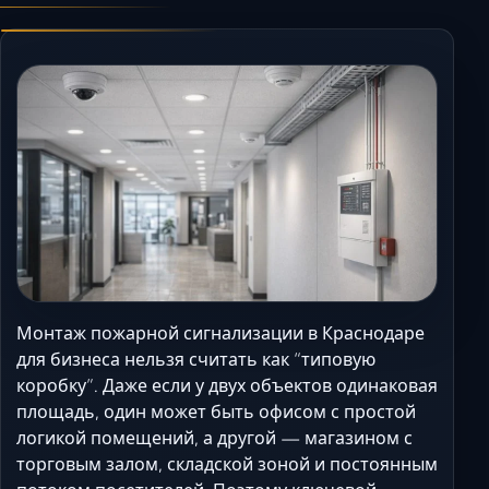
Керчь
Кисловодск
Краснодар
Магас
Майкоп
Махачкала
Минеральные Во
Назрань
Нальчик
Новороссийск
Монтаж пожарной сигнализации в Краснодаре
Пятигорск
для бизнеса нельзя считать как “типовую
Ростов-на-Дону
коробку”. Даже если у двух объектов одинаковая
Севастополь
площадь, один может быть офисом с простой
Симферополь
логикой помещений, а другой — магазином с
торговым залом, складской зоной и постоянным
Сочи