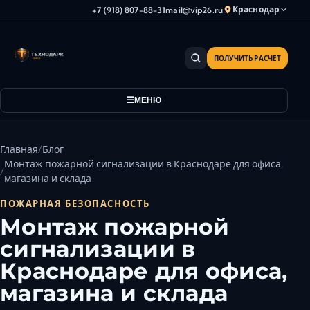
Краснодар
+7 (918) 807-88-31
mail@vip26.ru
ПОЛУЧИТЬ РАСЧЕТ
Анапа
Армавир
МЕНЮ
Астрахань
Владикавказ
Волгоград
Главная
Блог
Волгодонск
Монтаж пожарной сигнализации в Краснодаре для офиса,
магазина и склада
Волжский
Геленджик
ПОЖАРНАЯ БЕЗОПАСНОСТЬ
Монтаж пожарной
Грозный
сигнализации в
Дербент
Евпатория
Краснодаре для офиса,
Камышин
магазина и склада
Каспийск