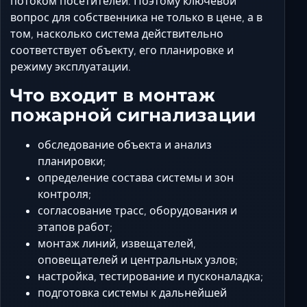
потоком посетителей. Поэтому ключевой
Ставрополь
вопрос для собственника не только в цене, а в
Таганрог
том, насколько система действительно
Феодосия
соответствует объекту, его планировке и
Черкесск
режиму эксплуатации.
Шахты
Что входит в монтаж
Элиста
пожарной сигнализации
Ялта
обследование объекта и анализ
планировки;
определение состава системы и зон
контроля;
согласование трасс, оборудования и
этапов работ;
монтаж линий, извещателей,
оповещателей и центральных узлов;
настройка, тестирование и пусконаладка;
подготовка системы к дальнейшей