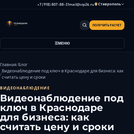
Ставрополь
+7 (918) 807-88-31
mail@vip26.ru
ПОЛУЧИТЬ РАСЧЕТ
Анапа
Армавир
МЕНЮ
Астрахань
Владикавказ
Волгоград
Главная
Блог
Волгодонск
Видеонаблюдение под ключ в Краснодаре для бизнеса: как
считать цену и сроки
Волжский
Геленджик
ВИДЕОНАБЛЮДЕНИЕ
Видеонаблюдение под
Грозный
ключ в Краснодаре
Дербент
Евпатория
для бизнеса: как
Камышин
считать цену и сроки
Каспийск