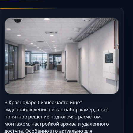
Керчь
Кисловодск
Краснодар
Магас
Майкоп
Махачкала
Минеральные Вод
Назрань
Нальчик
Новороссийск
Пятигорск
Ростов-на-Дону
В Краснодаре бизнес часто ищет
Севастополь
видеонаблюдение не как набор камер, а как
понятное решение под ключ: с расчётом,
Симферополь
монтажом, настройкой архива и удалённого
Сочи
доступа. Особенно это актуально для