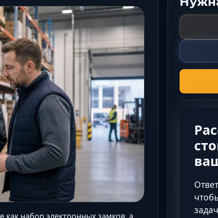
Нужна
Ра
сто
ва
Ответ
чтобы
задач
е как набор электронных замков, а