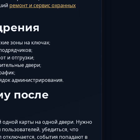
ший
ремонт и сервис охранных
дрения
ские зоны на ключах;
подрядчиков;
от и отгрузки;
ительные двери;
рафик;
рядок администрирования.
му после
 одной карты на одной двери. Нужно
 пользователей, убедиться, что
п отключается, события попадают в