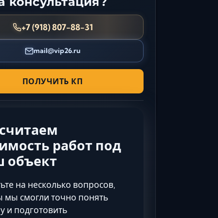
 консультация?
Керчь
Кисловодск
+7 (918) 807-88-31
Краснодар
mail@vip26.ru
Магас
Майкоп
Махачкала
ПОЛУЧИТЬ КП
Минеральные Воды
Назрань
Нальчик
ссчитаем
Новороссийск
имость работ под
Пятигорск
ш объект
Ростов-на-Дону
Севастополь
ьте на несколько вопросов,
Симферополь
 мы смогли точно понять
Сочи
у и подготовить