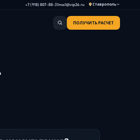
Ставрополь
+7 (918) 807-88-31
mail@vip26.ru
ПОЛУЧИТЬ РАСЧЕТ
Анапа
Армавир
Астрахань
Владикавказ
-
Волгоград
Волгодонск
Волжский
Геленджик
Грозный
Дербент
Евпатория
Камышин
Каспийск