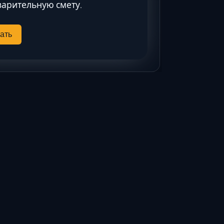
Ставрополь
арительную смету.
Таганрог
Феодосия
ать
Черкесск
Шахты
Элиста
Ялта