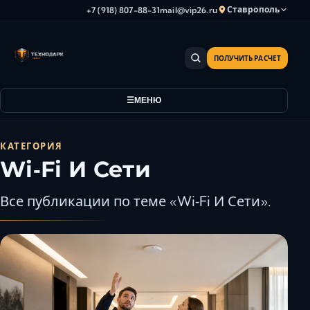
Ставрополь
+7 (918) 807-88-31
mail@vip26.ru
ПОЛУЧИТЬ РАСЧЕТ
Анапа
Армавир
МЕНЮ
Астрахань
Владикавказ
Волгоград
КАТЕГОРИЯ
Wi‑Fi И Сети
Волгодонск
Волжский
Все публикации по теме «Wi‑Fi И Сети».
Геленджик
Грозный
Дербент
Евпатория
Камышин
Каспийск