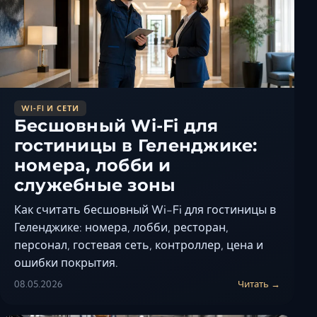
Керчь
Кисловодск
Краснодар
Магас
Майкоп
WI‑FI И СЕТИ
Махачкала
Бесшовный Wi-Fi для
Минеральные Вод
гостиницы в Геленджике:
Назрань
номера, лобби и
Нальчик
служебные зоны
Новороссийск
Как считать бесшовный Wi-Fi для гостиницы в
Пятигорск
Геленджике: номера, лобби, ресторан,
Ростов-на-Дону
персонал, гостевая сеть, контроллер, цена и
Севастополь
ошибки покрытия.
Симферополь
08.05.2026
Читать →
Сочи