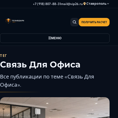
Ставрополь
+7 (918) 807-88-31
mail@vip26.ru
ПОЛУЧИТЬ РАСЧЕТ
Анапа
Армавир
МЕНЮ
Астрахань
Владикавказ
Волгоград
ТЕГ
Связь Для Офиса
Волгодонск
Волжский
Все публикации по теме «Связь Для
Геленджик
Офиса».
Грозный
Дербент
Евпатория
Камышин
Каспийск