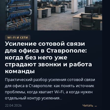
Керчь
Кисловодск
Краснодар
Магас
Майкоп
WI-FI И СЕТИ
Махачкала
Усиление сотовой связи
Минеральные Вод
для офиса в Ставрополе:
Назрань
когда без него уже
Нальчик
страдают звонки и работа
Новороссийск
команды
Пятигорск
Практический разбор усиления сотовой связи
Ростов-на-Дону
для офиса в Ставрополе: как понять источник
Севастополь
проблемы, когда хватает Wi‑Fi, а когда нужен
Симферополь
отдельный контур усиления…
Сочи
22.04.2026
Читать →