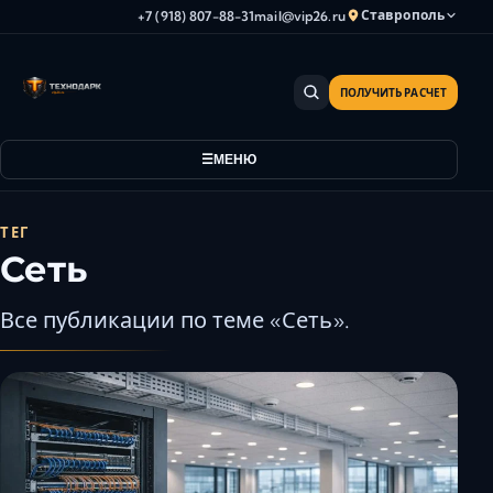
Ставрополь
+7 (918) 807-88-31
mail@vip26.ru
ПОЛУЧИТЬ РАСЧЕТ
Анапа
Армавир
МЕНЮ
Астрахань
Владикавказ
Волгоград
ТЕГ
Сеть
Волгодонск
Волжский
Все публикации по теме «Сеть».
Геленджик
Грозный
Дербент
Евпатория
Камышин
Каспийск