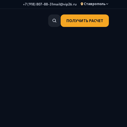
Ставрополь
+7 (918) 807-88-31
mail@vip26.ru
ПОЛУЧИТЬ РАСЧЕТ
Анапа
Армавир
Астрахань
Владикавказ
Волгоград
Волгодонск
Волжский
Геленджик
Грозный
Дербент
Евпатория
Камышин
Каспийск