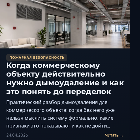
Керчь
Кисловодск
Краснодар
Магас
Майкоп
Махачкала
ПОЖАРНАЯ БЕЗОПАСНОСТЬ
Минеральные Вод
Когда коммерческому
Назрань
объекту действительно
Нальчик
нужно дымоудаление и как
Новороссийск
это понять до переделок
Пятигорск
Практический разбор дымоудаления для
Ростов-на-Дону
коммерческого объекта: когда без него уже
Севастополь
нельзя мыслить систему формально, какие
Симферополь
признаки это показывают и как не дойти…
Сочи
24.04.2026
Читать →