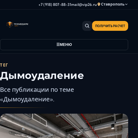
Ставрополь
+7 (918) 807-88-31
mail@vip26.ru
ПОЛУЧИТЬ РАСЧЕТ
Анапа
Армавир
МЕНЮ
Астрахань
Владикавказ
Волгоград
ТЕГ
Дымоудаление
Волгодонск
Волжский
Все публикации по теме
Геленджик
«Дымоудаление».
Грозный
Дербент
Евпатория
Камышин
Каспийск