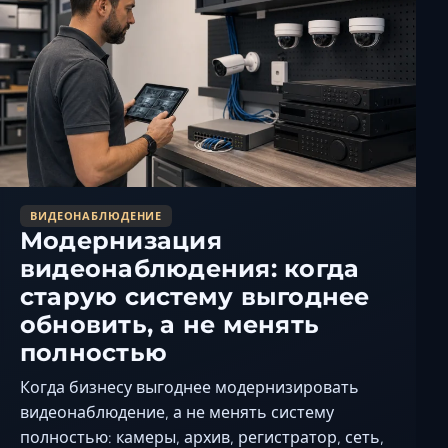
Керчь
Кисловодск
Краснодар
Магас
Майкоп
Махачкала
Минеральные Вод
ВИДЕОНАБЛЮДЕНИЕ
Назрань
Модернизация
Нальчик
видеонаблюдения: когда
Новороссийск
старую систему выгоднее
Пятигорск
обновить, а не менять
Ростов-на-Дону
полностью
Севастополь
Когда бизнесу выгоднее модернизировать
Симферополь
видеонаблюдение, а не менять систему
Сочи
полностью: камеры, архив, регистратор, сеть,