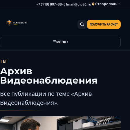
Ставрополь
+7 (918) 807-88-31
mail@vip26.ru
ПОЛУЧИТЬ РАСЧЕТ
Анапа
Армавир
МЕНЮ
Астрахань
Владикавказ
Волгоград
ТЕГ
Архив
Волгодонск
Волжский
Видеонаблюдения
Геленджик
Все публикации по теме «Архив
Грозный
Видеонаблюдения».
Дербент
Евпатория
Камышин
Каспийск