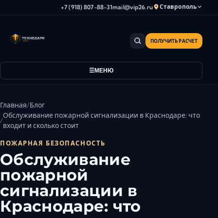
Ставрополь
+7 (918) 807-88-31
mail@vip26.ru
ПОЛУЧИТЬ РАСЧЕТ
Анапа
Армавир
МЕНЮ
Астрахань
Владикавказ
Волгоград
Главная
Блог
Волгодонск
Обслуживание пожарной сигнализации в Краснодаре: что
входит и сколько стоит
Волжский
Геленджик
ПОЖАРНАЯ БЕЗОПАСНОСТЬ
Обслуживание
Грозный
пожарной
Дербент
Евпатория
сигнализации в
Камышин
Краснодаре: что
Каспийск