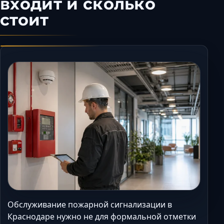
входит и сколько
Керчь
стоит
Кисловодск
Краснодар
Магас
Майкоп
Махачкала
Минеральные Вод
Назрань
Нальчик
Новороссийск
Пятигорск
Ростов-на-Дону
Севастополь
Симферополь
Обслуживание пожарной сигнализации в
Сочи
Краснодаре нужно не для формальной отметки