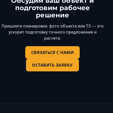
Обсудим ваш объект и
Керчь
подготовим рабочее
Кисловодск
решение
Краснодар
Пришлите планировки, фото объекта или ТЗ — это
Магас
ускорит подготовку точного предложения и
Майкоп
расчета.
Махачкала
Минеральные Вод
СВЯЗАТЬСЯ С НАМИ
Назрань
Нальчик
ОСТАВИТЬ ЗАЯВКУ
Новороссийск
Пятигорск
Ростов-на-Дону
Севастополь
Симферополь
Сочи