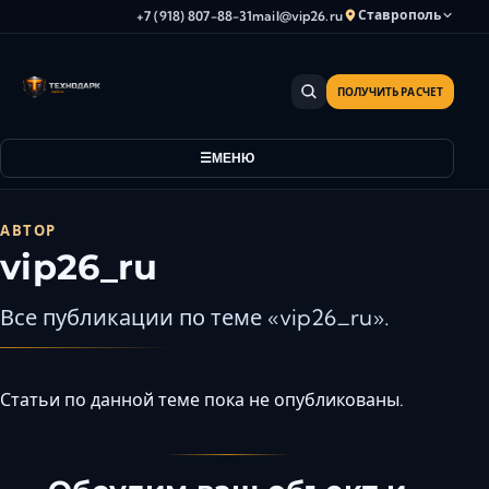
Ставрополь
+7 (918) 807-88-31
mail@vip26.ru
ПОЛУЧИТЬ РАСЧЕТ
Анапа
Армавир
МЕНЮ
Астрахань
Владикавказ
Волгоград
АВТОР
vip26_ru
Волгодонск
Волжский
Все публикации по теме «vip26_ru».
Геленджик
Грозный
Дербент
Статьи по данной теме пока не опубликованы.
Евпатория
Камышин
Каспийск