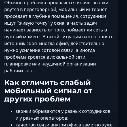
Ставрополь
Обычно проблема проявляется иначе: звонки
рвутся в переговорной, мобильный интернет
Таганрог
проседает в глубине помещения, сотрудники
Феодосия
ищут “живую точку” у окна, а часть задач
Черкесск
начинает зависеть от того, поймает ли сеть в
Шахты
нужный момент. В такой ситуации важно понять
Элиста
источник сбоя: иногда офису действительно
нужно усиление сотовой связи, а иногда
Ялта
проблема кроется в локальной сети,
планировке или неудачной организации
рабочих зон.
Как отличить слабый
мобильный сигнал от
других проблем
звонки обрываются у разных сотрудников
и у разных операторов;
качество связи внутри офиса заметно хуже,