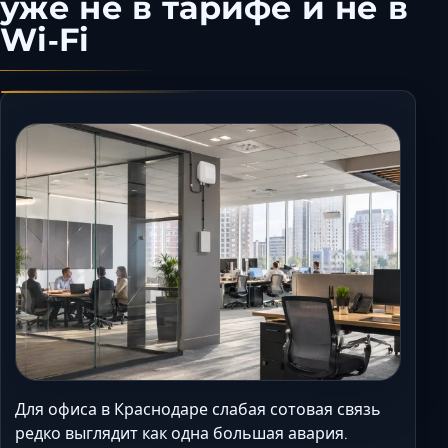
уже не в тарифе и не в
Керчь
Wi‑Fi
Кисловодск
Краснодар
Магас
Майкоп
Махачкала
Минеральные Вод
Назрань
Нальчик
Новороссийск
Пятигорск
Ростов-на-Дону
Севастополь
Симферополь
Для офиса в Краснодаре слабая сотовая связь
Сочи
редко выглядит как одна большая авария.