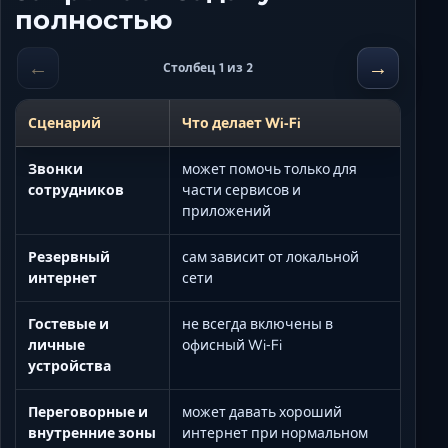
полностью
←
→
Столбец 1 из 2
Сценарий
Что делает Wi‑Fi
Звонки
может помочь только для
сотрудников
части сервисов и
приложений
Резервный
сам зависит от локальной
интернет
сети
Гостевые и
не всегда включены в
личные
офисный Wi‑Fi
устройства
Переговорные и
может давать хороший
внутренние зоны
интернет при нормальном