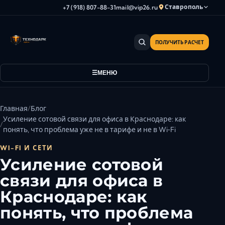
Ставрополь
+7 (918) 807-88-31
mail@vip26.ru
ПОЛУЧИТЬ РАСЧЕТ
Анапа
Армавир
МЕНЮ
Астрахань
Владикавказ
Волгоград
Главная
Блог
Волгодонск
Усиление сотовой связи для офиса в Краснодаре: как
понять, что проблема уже не в тарифе и не в Wi‑Fi
Волжский
Геленджик
WI-FI И СЕТИ
Усиление сотовой
Грозный
связи для офиса в
Дербент
Евпатория
Краснодаре: как
Камышин
понять, что проблема
Каспийск