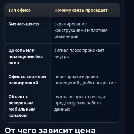
Тип офиса
Почему связь проседает
Бизнес-центр
экранирование
конструкциями и плотная
инженерия
Цоколь или
сигнал плохо проникает
помещение без
внутрь
окон
Офис со сложной
перегородки и длина
планировкой
помещений дробят покрытие
Объект с
нужна не просто связь, а
резервным
предсказуемая работа
мобильным
данных
каналом
От чего зависит цена