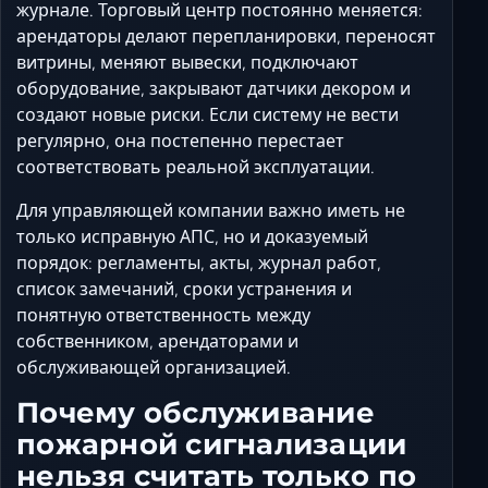
Ставрополь
журнале. Торговый центр постоянно меняется:
арендаторы делают перепланировки, переносят
Таганрог
витрины, меняют вывески, подключают
Феодосия
оборудование, закрывают датчики декором и
Черкесск
создают новые риски. Если систему не вести
Шахты
регулярно, она постепенно перестает
Элиста
соответствовать реальной эксплуатации.
Ялта
Для управляющей компании важно иметь не
только исправную АПС, но и доказуемый
порядок: регламенты, акты, журнал работ,
список замечаний, сроки устранения и
понятную ответственность между
собственником, арендаторами и
обслуживающей организацией.
Почему обслуживание
пожарной сигнализации
нельзя считать только по