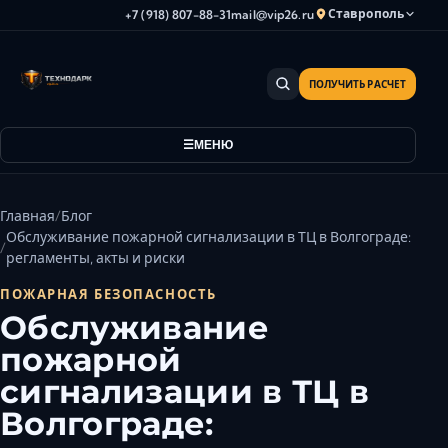
Ставрополь
+7 (918) 807-88-31
mail@vip26.ru
ПОЛУЧИТЬ РАСЧЕТ
Анапа
Армавир
МЕНЮ
Астрахань
Владикавказ
Волгоград
Главная
Блог
Волгодонск
Обслуживание пожарной сигнализации в ТЦ в Волгограде:
регламенты, акты и риски
Волжский
Геленджик
ПОЖАРНАЯ БЕЗОПАСНОСТЬ
Обслуживание
Грозный
пожарной
Дербент
Евпатория
сигнализации в ТЦ в
Камышин
Волгограде:
Каспийск