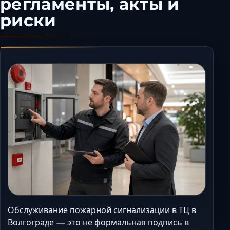
регламенты, акты и
Керчь
риски
Кисловодск
Краснодар
Магас
Майкоп
Махачкала
Минеральные Вод
Назрань
Нальчик
Новороссийск
Пятигорск
Ростов-на-Дону
Севастополь
Симферополь
Обслуживание пожарной сигнализации в ТЦ в
Сочи
Волгограде — это не формальная подпись в