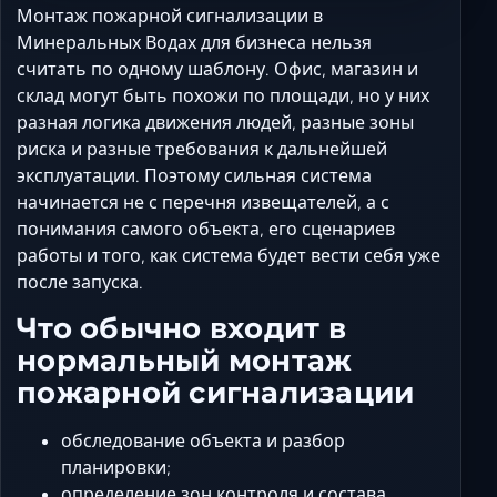
Ставрополь
Монтаж пожарной сигнализации в
Таганрог
Минеральных Водах для бизнеса нельзя
считать по одному шаблону. Офис, магазин и
Феодосия
склад могут быть похожи по площади, но у них
Черкесск
разная логика движения людей, разные зоны
Шахты
риска и разные требования к дальнейшей
Элиста
эксплуатации. Поэтому сильная система
Ялта
начинается не с перечня извещателей, а с
понимания самого объекта, его сценариев
работы и того, как система будет вести себя уже
после запуска.
Что обычно входит в
нормальный монтаж
пожарной сигнализации
обследование объекта и разбор
планировки;
определение зон контроля и состава