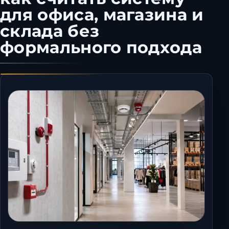
для офиса, магазина и
Керчь
Кисловодск
склада без
Краснодар
формального подхода
Магас
Майкоп
Махачкала
Минеральные Воды
Назрань
Нальчик
Новороссийск
Пятигорск
Ростов-на-Дону
Севастополь
Симферополь
Сочи