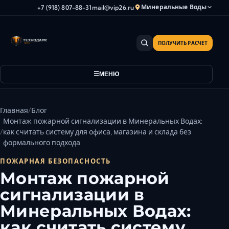
Минеральные Воды
+7 (918) 807-88-31
mail@vip26.ru
ПОЛУЧИТЬ РАСЧЕТ
Анапа
Армавир
МЕНЮ
Астрахань
Владикавказ
Волгоград
Главная
Блог
Волгодонск
Монтаж пожарной сигнализации в Минеральных Водах:
как считать систему для офиса, магазина и склада без
Волжский
формального подхода
Геленджик
ПОЖАРНАЯ БЕЗОПАСНОСТЬ
Грозный
Монтаж пожарной
Дербент
сигнализации в
Евпатория
Минеральных Водах:
Камышин
как считать систему
Каспийск