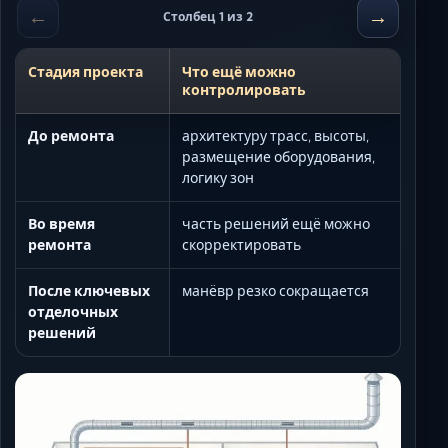
←
→
Столбец 1 из 2
Стадия проекта
Что ещё можно
контролировать
До ремонта
архитектуру трасс, высоты,
размещение оборудования,
логику зон
Во время
часть решений ещё можно
ремонта
скорректировать
После ключевых
манёвр резко сокращается
отделочных
решений