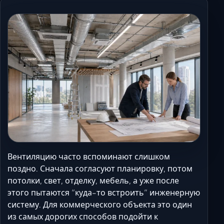
Керчь
Кисловодск
Краснодар
Магас
Майкоп
Махачкала
Минеральные Вод
Назрань
Нальчик
Новороссийск
Пятигорск
Вентиляцию часто вспоминают слишком
поздно. Сначала согласуют планировку, потом
Ростов-на-Дону
потолки, свет, отделку, мебель, а уже после
Севастополь
этого пытаются “куда-то встроить” инженерную
Симферополь
систему. Для коммерческого объекта это один
Сочи
из самых дорогих способов подойти к