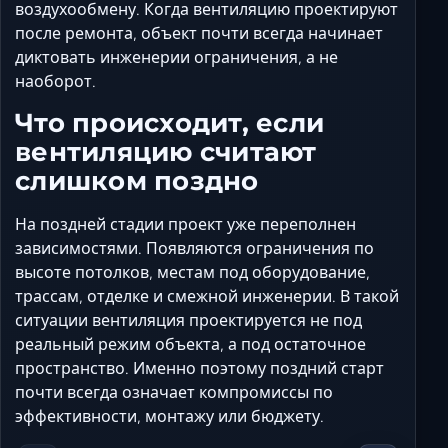
Ставрополь
воздухообмену. Когда вентиляцию проектируют
после ремонта, объект почти всегда начинает
Таганрог
диктовать инженерии ограничения, а не
Феодосия
наоборот.
Черкесск
Что происходит, если
Шахты
вентиляцию считают
Элиста
слишком поздно
Ялта
На поздней стадии проект уже переполнен
зависимостями. Появляются ограничения по
высоте потолков, местам под оборудование,
трассам, отделке и смежной инженерии. В такой
ситуации вентиляция проектируется не под
реальный режим объекта, а под остаточное
пространство. Именно поэтому поздний старт
почти всегда означает компромиссы по
эффективности, монтажу или бюджету.