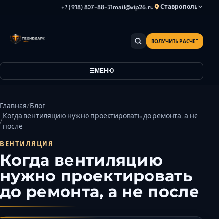
Ставрополь
+7 (918) 807-88-31
mail@vip26.ru
ПОЛУЧИТЬ РАСЧЕТ
Анапа
Армавир
МЕНЮ
Астрахань
Владикавказ
Волгоград
Главная
Блог
Волгодонск
Когда вентиляцию нужно проектировать до ремонта, а не
после
Волжский
Геленджик
ВЕНТИЛЯЦИЯ
Когда вентиляцию
Грозный
нужно проектировать
Дербент
Евпатория
до ремонта, а не после
Камышин
Каспийск