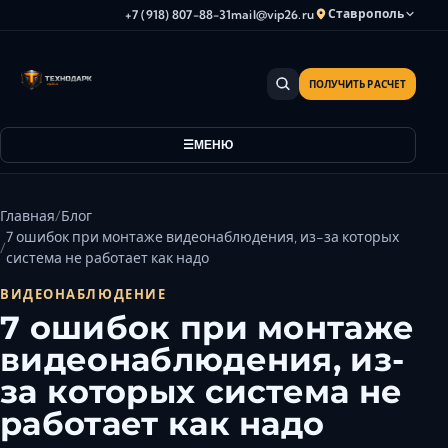
Ставрополь
+7 (918) 807-88-31
mail@vip26.ru
ПОЛУЧИТЬ РАСЧЕТ
Анапа
Армавир
МЕНЮ
Астрахань
Владикавказ
Волгоград
Главная
Блог
Волгодонск
7 ошибок при монтаже видеонаблюдения, из-за которых
система не работает как надо
Волжский
Геленджик
ВИДЕОНАБЛЮДЕНИЕ
7 ошибок при монтаже
Грозный
видеонаблюдения, из-
Дербент
Евпатория
за которых система не
Камышин
работает как надо
Каспийск