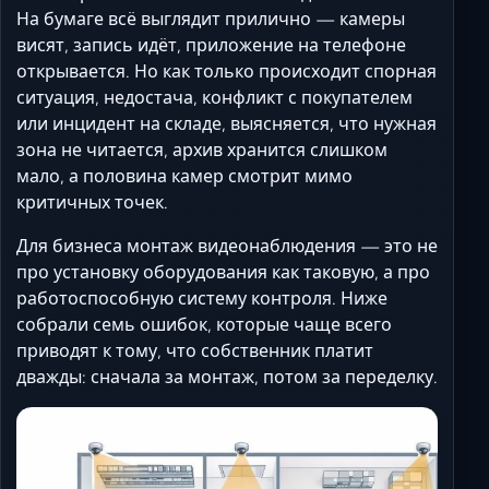
Ставрополь
На бумаге всё выглядит прилично — камеры
Таганрог
висят, запись идёт, приложение на телефоне
открывается. Но как только происходит спорная
Феодосия
ситуация, недостача, конфликт с покупателем
Черкесск
или инцидент на складе, выясняется, что нужная
Шахты
зона не читается, архив хранится слишком
Элиста
мало, а половина камер смотрит мимо
Ялта
критичных точек.
Для бизнеса монтаж видеонаблюдения — это не
про установку оборудования как таковую, а про
работоспособную систему контроля. Ниже
собрали семь ошибок, которые чаще всего
приводят к тому, что собственник платит
дважды: сначала за монтаж, потом за переделку.