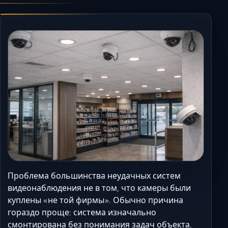
Керчь
Кисловодск
Краснодар
Магас
Майкоп
Махачкала
Минеральные Вод
Назрань
Нальчик
Новороссийск
Пятигорск
Ростов-на-Дону
Проблема большинства неудачных систем
Севастополь
видеонаблюдения не в том, что камеры были
куплены «не той фирмы». Обычно причина
Симферополь
гораздо проще: система изначально
Сочи
смонтирована без понимания задач объекта.