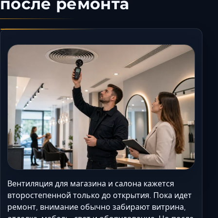
после ремонта
Керчь
Кисловодск
Краснодар
Магас
Майкоп
Махачкала
Минеральные Вод
Назрань
Нальчик
Новороссийск
Пятигорск
Ростов-на-Дону
Севастополь
Вентиляция для магазина и салона кажется
Симферополь
второстепенной только до открытия. Пока идет
ремонт, внимание обычно забирают витрина,
Сочи