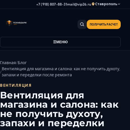
Ставрополь
+7 (918) 807-88-31
mail@vip26.ru
ПОЛУЧИТЬ РАСЧЕТ
Анапа
Армавир
МЕНЮ
Астрахань
Владикавказ
Волгоград
Главная
Блог
Волгодонск
Вентиляция для магазина и салона: как не получить духоту,
запахи и переделки после ремонта
Волжский
Геленджик
ВЕНТИЛЯЦИЯ
Вентиляция для
Грозный
магазина и салона: как
Дербент
Евпатория
не получить духоту,
Камышин
запахи и переделки
Каспийск