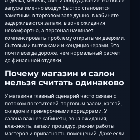
отделка, мебель, свет и оборудование. Но после
Ставрополь
запуска именно воздух быстро становится
Таганрог
заметным: в торговом зале душно, в кабинете
Феодосия
задерживаются запахи, в зоне ожидания
Черкесск
некомфортно, а персонал начинает
компенсировать проблему открытыми дверями,
Шахты
бытовыми вытяжками и кондиционерами. Это
Элиста
почти всегда дороже, чем нормальный расчет
Ялта
до финальной отделки.
Почему магазин и салон
нельзя считать одинаково
У магазина главный сценарий часто связан с
потоком посетителей, торговым залом, кассой,
складом и примерочными коридорами. У
салона важнее кабинеты, зона ожидания,
влажность, запахи процедур, режим работы
мастеров и приватность помещений. Даже если