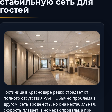
стабильную сеть для
Керчь
гостей
Кисловодск
Краснодар
Магас
Майкоп
Махачкала
Минеральные Вод
Назрань
Нальчик
Новороссийск
Пятигорск
Ростов-на-Дону
Севастополь
Гостиница в Краснодаре редко страдает от
полного отсутствия Wi‑Fi. Обычно проблема в
Симферополь
другом: сеть вроде есть, но она нестабильная,
Сочи
скорость плавает, в номерах провалы, а при