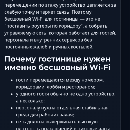
Ставрополь
перемещении по этажу устройство цепляется за
Таганрог
слабую точку и теряет связь. Поэтому
бесшовный Wi‑Fi для гостиницы — это не
Феодосия
“поставить роутеры по коридору”, а собрать
Черкесск
управляемую сеть, которая работает для гостей,
Шахты
персонала и внутренних сервисов без
Элиста
постоянных жалоб и ручных костылей.
Ялта
Почему гостинице нужен
именно бесшовный Wi‑Fi
гости перемещаются между номером,
коридорами, лобби и рестораном;
у одного гостя обычно не одно устройство,
а несколько;
персоналу нужна отдельная стабильная
среда для рабочих задач;
сеть должна выдерживать высокую
плотность подключений в пиковые часы.