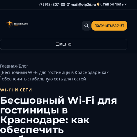
Ставрополь
+7 (918) 807-88-31
mail@vip26.ru
ПОЛУЧИТЬ РАСЧЕТ
Анапа
Армавир
МЕНЮ
Астрахань
Владикавказ
Волгоград
Главная
Блог
Волгодонск
Бесшовный Wi‑Fi для гостиницы в Краснодаре: как
обеспечить стабильную сеть для гостей
Волжский
Геленджик
WI-FI И СЕТИ
Бесшовный Wi‑Fi для
Грозный
гостиницы в
Дербент
Евпатория
Краснодаре: как
Камышин
обеспечить
Каспийск