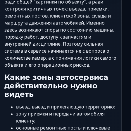
ради общей “картинки по объекту”, а ради
Ставрополь
контроля критичных точек: въезда, приемки,
Таганрог
ремонтных постов, клиентской зоны, склада и
Феодосия
маршрута движения автомобилей. Именно
Черкесск
здесь возникают споры по состоянию машины,
Шахты
порядку работ, доступу к запчастям и
внутренней дисциплине. Поэтому сильная
Элиста
система в сервисе начинается не с вопроса о
Ялта
количестве камер, а с понимания логики самого
объекта и его операционных рисков.
Какие зоны автосервиса
действительно нужно
видеть
въезд, выезд и прилегающую территорию;
зону приемки и передачи автомобиля
клиенту;
основные ремонтные посты и ключевые