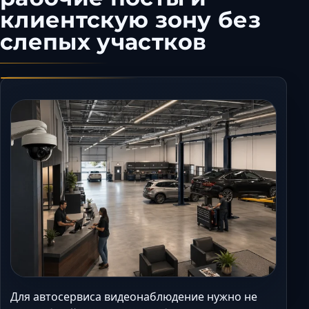
клиентскую зону без
Керчь
Кисловодск
слепых участков
Краснодар
Магас
Майкоп
Махачкала
Минеральные Вод
Назрань
Нальчик
Новороссийск
Пятигорск
Ростов-на-Дону
Севастополь
Симферополь
Сочи
Для автосервиса видеонаблюдение нужно не