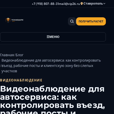
Ставрополь
+7 (918) 807-88-31
mail@vip26.ru
ПОЛУЧИТЬ РАСЧЕТ
Анапа
Армавир
МЕНЮ
Астрахань
Владикавказ
Волгоград
Главная
Блог
Волгодонск
Видеонаблюдение для автосервиса: как контролировать
въезд, рабочие посты и клиентскую зону без слепых
Волжский
участков
Геленджик
ВИДЕОНАБЛЮДЕНИЕ
Грозный
Видеонаблюдение для
Дербент
автосервиса: как
Евпатория
контролировать въезд,
Камышин
рабочие посты и
Каспийск